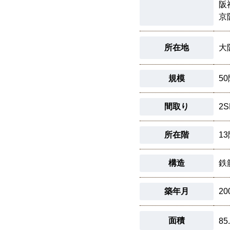
阪
京
所在地
大
規模
5
間取り
2S
所在階
1
構造
鉄
築年月
20
面積
85