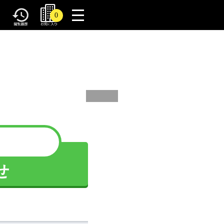
toggle
0
navigation
せ