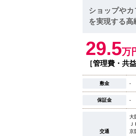
ショップやカ
を実現する高
29.5
万
［管理費・共益
敷金
-
保証金
-
大
Ｊ
交通
京