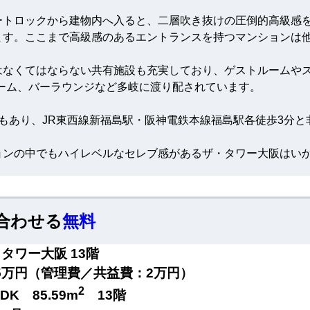
ートロックから建物内へ入ると、二層吹き抜けの圧倒的高級感
ます。ここまで高級感のあるエントランスを持つマンションは
はなくてはならない共有施設も充実しており、ゲストルームや
ルーム、バーラウンジなど多岐に渡り配されています。
もあり、JR東西線新福島駅・
阪神電鉄本線福島駅
各徒歩3分と
ョンの中でもハイレベルなセレブ感があるザ・タワー大阪はい
合わせる
無料
タワー大阪 13階
.5万円（管理費／共益費：2万円）
2
LDK 85.59m
13階