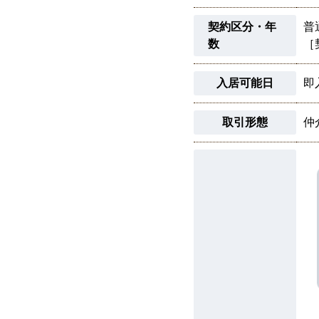
契約区分・年
普
数
［
入居可能日
即
取引形態
仲