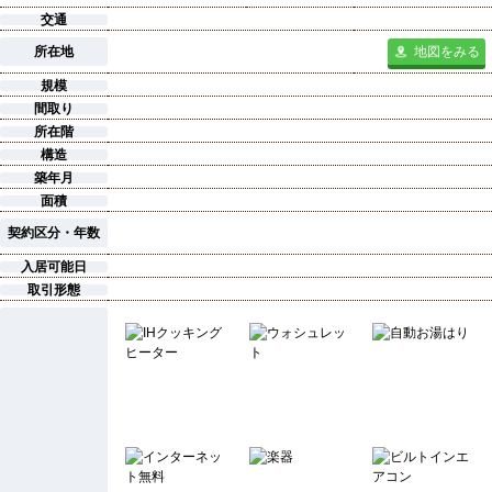
交通
所在地
地図をみる
規模
間取り
所在階
構造
築年月
面積
契約区分・年数
入居可能日
取引形態