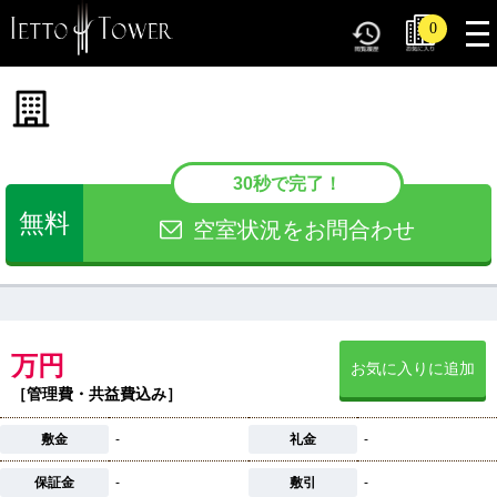
tog
0
nav
30秒で完了！
無料
空室状況をお問合わせ
万円
お気に入りに追加
［管理費・共益費込み］
敷金
-
礼金
-
保証金
-
敷引
-