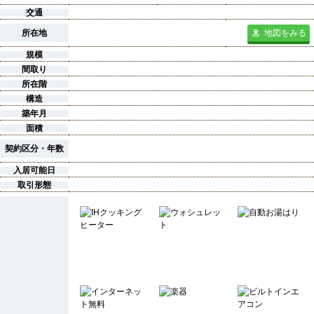
交通
所在地
地図をみる
規模
間取り
所在階
構造
築年月
面積
契約区分・年数
入居可能日
取引形態