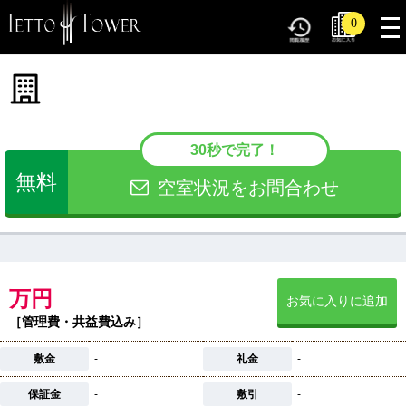
tog
0
nav
30秒で完了！
無料
空室状況をお問合わせ
万円
お気に入りに追加
［管理費・共益費込み］
敷金
-
礼金
-
保証金
-
敷引
-