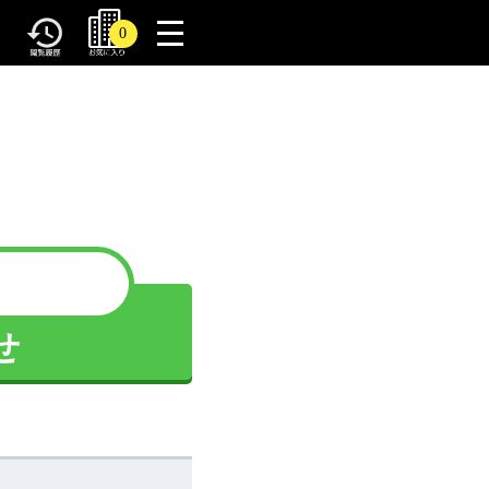
toggle
0
navigation
せ