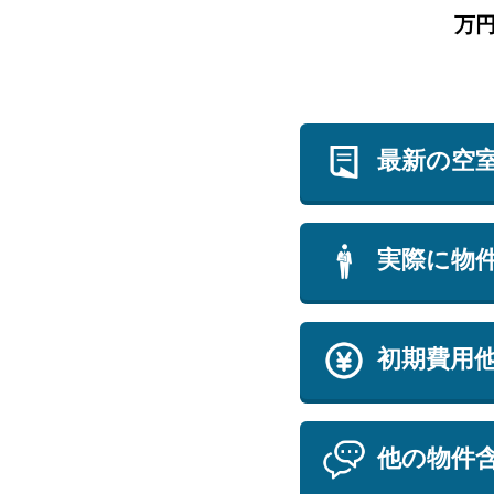
万
最新の空
実際に物
初期費用
他の物件