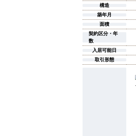
構造
築年月
面積
契約区分・年
数
入居可能日
取引形態