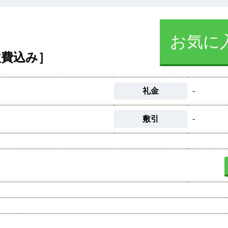
お気に
益費込み］
礼金
-
敷引
-