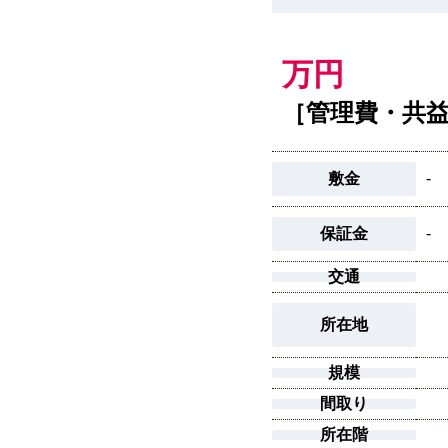
万円
［管理費・共
敷金
-
保証金
-
交通
所在地
規模
間取り
所在階