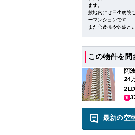
ます。
敷地内には日生病院
ーマンションです。
また心斎橋や難波と
この物件を問
阿波
24
2L
3
礼
最新の空