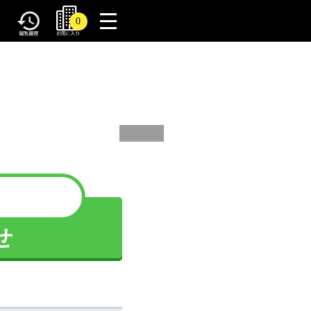
toggle
0
navigation
せ