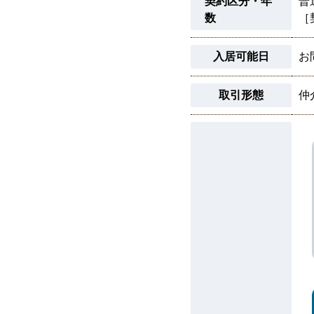
契約区分・年
普
数
［
入居可能日
お
取引形態
仲