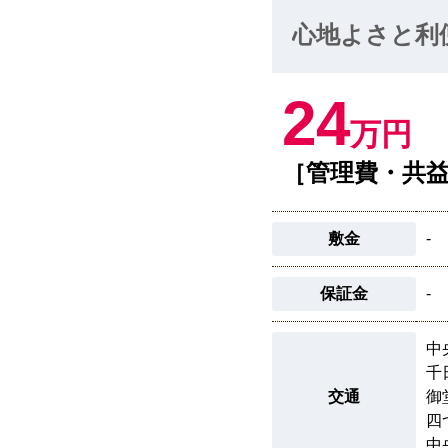
心地よさと利
24
万円
［管理費・共益
敷金
-
保証金
-
中
千
交通
御
四
中