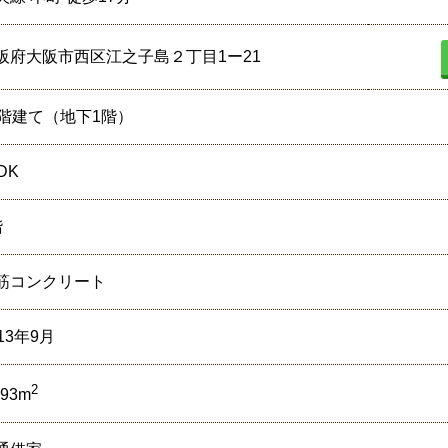
阪府大阪市西区江之子島２丁目1ー21
0階建て（地下1階）
DK
階
筋コンクリート
13年9月
2
.93m