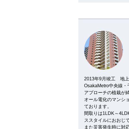
2013年9月竣工 地
OsakaMetro中
アプローチの植栽が
オール電化のマンシ
ております。
間取りは1LDK～4LD
ススタイルにおおじ
また災害発生時に対