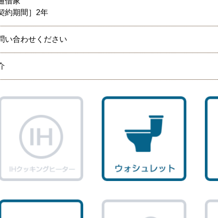
通借家
契約期間］2年
問い合わせください
介