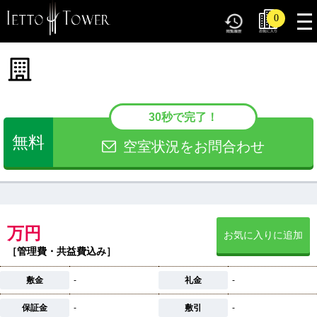
tog
0
nav
30秒で完了！
無料
空室状況をお問合わせ
万円
お気に入りに追加
［管理費・共益費込み］
敷金
-
礼金
-
保証金
-
敷引
-