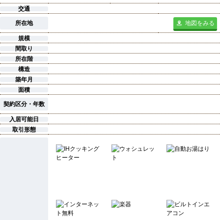
交通
所在地
地図をみる
規模
間取り
所在階
構造
築年月
面積
契約区分・年数
入居可能日
取引形態