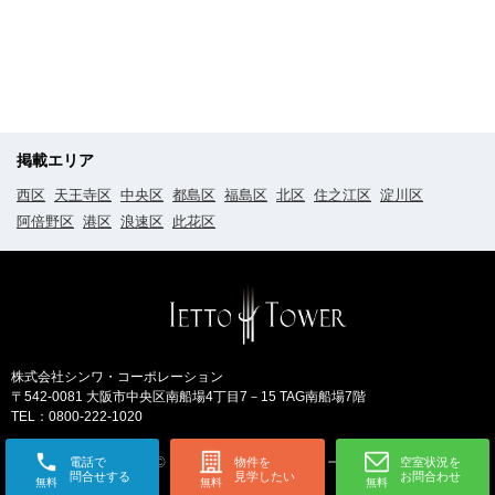
掲載エリア
西区
天王寺区
中央区
都島区
福島区
北区
住之江区
淀川区
阿倍野区
港区
浪速区
此花区
株式会社シンワ・コーポレーション
〒542-0081 大阪市中央区南船場4丁目7－15 TAG南船場7階
TEL：0800-222-1020
© 2022-2026 イエットタワー
電話で
物件を
空室状況を
問合せする
見学したい
お問合わせ
無料
無料
無料