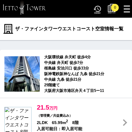
tog
0
nav
ザ・ファインタワーウエストコースト空室情報一覧
大阪環状線 弁天町 徒歩4分
中央線 弁天町 徒歩7分
桜島線 安治川口 徒歩33分
阪神電鉄阪神なんば 九条 徒歩21分
中央線 九条 徒歩21分
29階建て
大阪府大阪市港区弁天４丁目5ー11
21.5
万円
（管理費／共益費込み）
2
2LDK 65.99m
8階
入居可能日：即入居可能