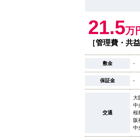
21.5
万
［管理費・共益
敷金
-
保証金
-
大
中
交通
桜
阪
中