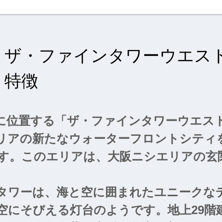
ザ・ファインタワーウエス
特徴
に位置する「ザ・ファインタワーウエス
リアの新たなウォーターフロントシティ
す。このエリアは、大阪ニシエリアの玄
り、摩天楼が林立する大阪都心と調和し
ークが隣接しています。さらに、このタ
タワーは、海と空に囲まれたユニークな
所である舞洲、夢洲、咲洲などを一望で
空にそびえる灯台のようです。地上29階