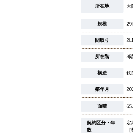
所在地
大
規模
2
間取り
2L
所在階
8
構造
鉄
築年月
20
面積
65
契約区分・年
定
数
［