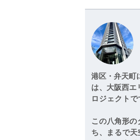
港区・弁天町
は、大阪西エ
ロジェクトで
目を浴びてお
なるテーマパ
この八角形の
躍動感ある名
ち、まるで天