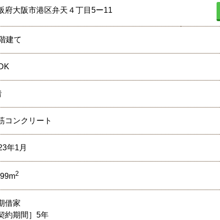
阪府大阪市港区弁天４丁目5ー11
9階建て
DK
階
筋コンクリート
23年1月
2
.99m
期借家
契約期間］5年