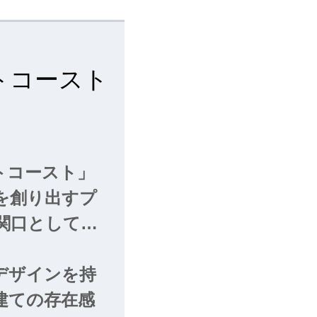
トコースト
トコースト」
を創り出すプ
関口として注
、大阪の象徴と
ワーは大阪の
デザインを持
きる位置に立地
建ての存在感