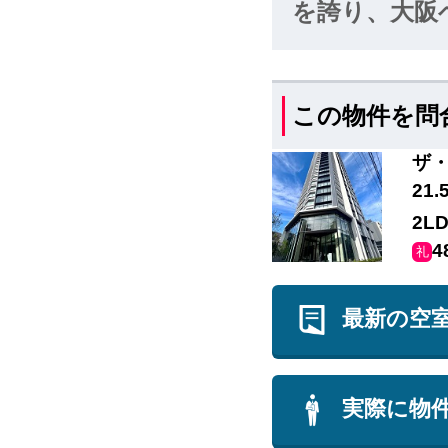
しています。
を誇り、大阪
アに立派なゲ
て、大阪の西
この物件を問
ザ・
21
2L
4
礼
最新の空
実際に物