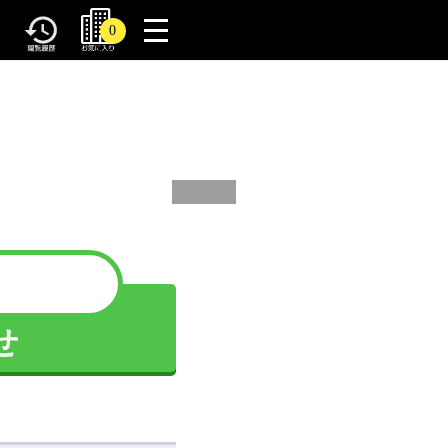
toggle
0
navigation
せ