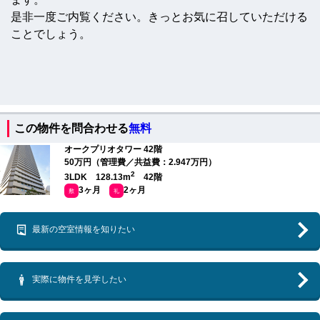
是非一度ご内覧ください。きっとお気に召していただける
ことでしょう。
この物件を問合わせる
無料
オークプリオタワー 42階
50万円（管理費／共益費：2.947万円）
2
3LDK 128.13m
42階
3ヶ月
2ヶ月
敷
礼
最新の空室情報を知りたい
実際に物件を見学したい