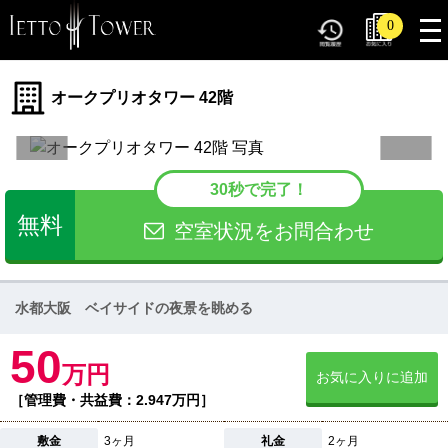
tog
0
nav
オークプリオタワー 42階
30秒で完了！
無料
空室状況をお問合わせ
水都大阪 ベイサイドの夜景を眺める
50
万円
お気に入りに追加
［管理費・共益費：2.947万円］
敷金
3ヶ月
礼金
2ヶ月