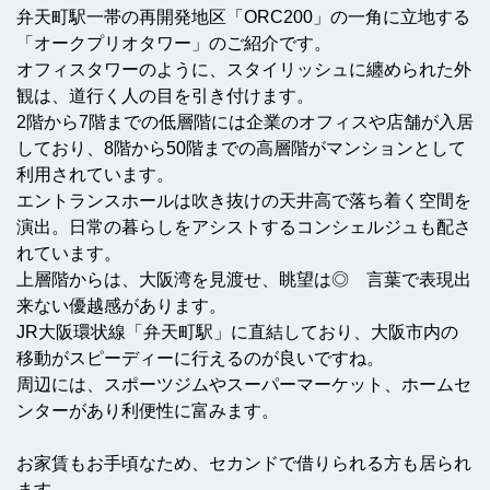
弁天町駅一帯の再開発地区「ORC200」の一角に立地する
「オークプリオタワー」のご紹介です。
オフィスタワーのように、スタイリッシュに纏められた外
観は、道行く人の目を引き付けます。
2階から7階までの低層階には企業のオフィスや店舗が入居
しており、8階から50階までの高層階がマンションとして
利用されています。
エントランスホールは吹き抜けの天井高で落ち着く空間を
演出。日常の暮らしをアシストするコンシェルジュも配さ
れています。
上層階からは、大阪湾を見渡せ、眺望は◎ 言葉で表現出
来ない優越感があります。
JR大阪環状線「弁天町駅」に直結しており、大阪市内の
移動がスピーディーに行えるのが良いですね。
周辺には、スポーツジムやスーパーマーケット、ホームセ
ンターがあり利便性に富みます。
お家賃もお手頃なため、セカンドで借りられる方も居られ
ます。