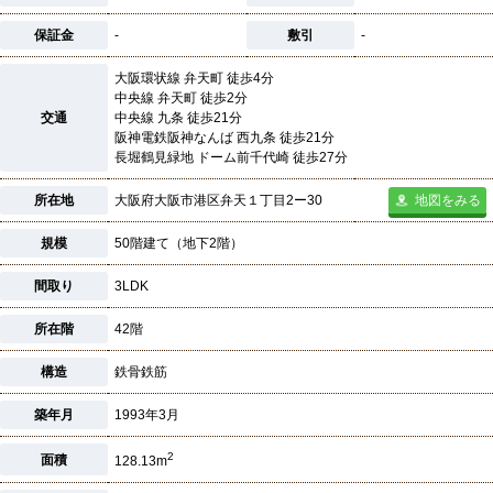
保証金
-
敷引
-
大阪環状線 弁天町 徒歩4分
中央線 弁天町 徒歩2分
交通
中央線 九条 徒歩21分
阪神電鉄阪神なんば 西九条 徒歩21分
長堀鶴見緑地 ドーム前千代崎 徒歩27分
所在地
大阪府大阪市港区弁天１丁目2ー30
地図をみる
規模
50階建て（地下2階）
間取り
3LDK
所在階
42階
構造
鉄骨鉄筋
築年月
1993年3月
2
面積
128.13m