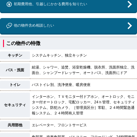
初期費用他、引越しにかかる費用を知りたい
他の物件含め相談したい
この物件の特徴
キッチン
システムキッチン、独立キッチン
給湯、シャワー、追焚、浴室乾燥機、脱衣所、洗面所独立、洗
バス・洗面
面台、シャンプードレッサー、オートバス、洗面所にドア
トイレ
バストイレ別、洗浄便座、暖房便座
インターホン、ＴＶモニター付ドアホン、オートロック、モニ
ター付オートロック、宅配ロッカー、24ｈ管理、セキュリティ
セキュリティ
システム、防犯カメラ、［管理員区分］常駐、２４時間緊急通
報システム、２４時間有人管理
共用部他
エレベーター、フロントサービス
角部屋、南東角部屋、バルコニー、フローリング、24時間換気