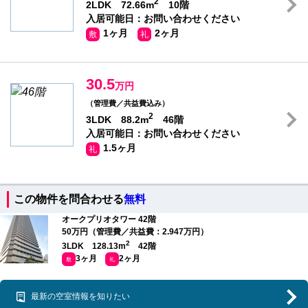
2
2LDK 72.66m
10階
入居可能日：お問い合わせください
1ヶ月
2ヶ月
敷
礼
30.5
万円
（管理費／共益費込み）
2
3LDK 88.2m
46階
入居可能日：お問い合わせください
1.5ヶ月
礼
この物件を問合わせる
無料
オークプリオタワー 42階
50万円（管理費／共益費：2.947万円）
2
3LDK 128.13m
42階
3ヶ月
2ヶ月
敷
礼
最新の空室情報を知りたい