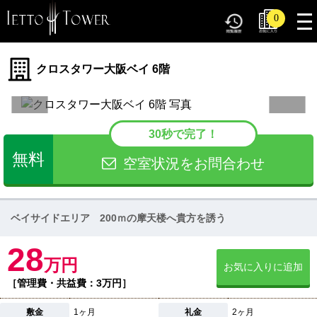
tog
0
nav
クロスタワー大阪ベイ 6階
30秒で完了！
無料
空室状況をお問合わせ
ベイサイドエリア 200ｍの摩天楼へ貴方を誘う
28
万円
お気に入りに追加
［管理費・共益費：3万円］
敷金
1ヶ月
礼金
2ヶ月