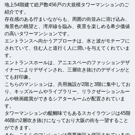
地上54階建て総戸数456戸の大規模タワーマンションのご
紹介です。
存在感のある佇まいながらも、周囲の街並みに溶け込み、
海景色の眺望と、湾岸線を臨み、夜景を楽しめる希少価値
の高いタワーマンションです。
エントランスへ向かうアプローチは、水と波がモチーフに
されていて、住む人と道行く人に潤いを与えてくれていま
す。
エントランスホールは、アニエスベーのファッションデザ
イナーによりデザインされ、三層吹き抜けのデザインがと
ても好印象。
こちらのマンションは、共用施設が2階と3階に集中してお
り、キッズルームやライブラリー、リラクぜーションルー
ムや映画鑑賞ができるシアタールームが配置されていま
す。
タワーマンションの醍醐味でもあるスカイラウンジは45階
46階の2層吹き抜けになっており大阪の街を一望すること
ができます。
また、こちらのマンションは商業施設と併設されているの