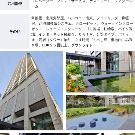
エレベーター、フロントサービス、ゲストルーム、シアタール
共用部他
ーム
角部屋、南東角部屋、バルコニー南東、フローリング、床暖
房、24時間換気システム、クローゼット、ウォークインクロー
ゼット、シューズインクローク、ゴミ置場、駐輪場、バイク置
その他
場、インターネット接続可、ＣＡＴＶ、分譲タイプ、パティ
オ、高層（タワー）物件、２４時間ゴミ出し可、敷地内ごみ置
き場、LDK２５畳以上、ダウンライト