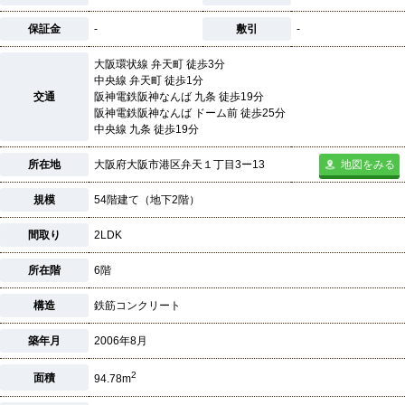
保証金
-
敷引
-
大阪環状線 弁天町 徒歩3分
中央線 弁天町 徒歩1分
交通
阪神電鉄阪神なんば 九条 徒歩19分
阪神電鉄阪神なんば ドーム前 徒歩25分
中央線 九条 徒歩19分
所在地
大阪府大阪市港区弁天１丁目3ー13
地図をみる
規模
54階建て（地下2階）
間取り
2LDK
所在階
6階
構造
鉄筋コンクリート
築年月
2006年8月
2
面積
94.78m