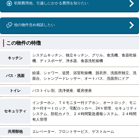
初期費用他、引越しにかかる費用を知りたい
他の物件含め相談したい
この物件の特徴
システムキッチン、独立キッチン、グリル、食洗機、食器乾燥
キッチン
機、ディスポーザ、浄水器、食器洗乾燥機
給湯、シャワー、追焚、浴室乾燥機、脱衣所、洗面所独立、洗
バス・洗面
面台、シャンプードレッサー、オートバス、洗面所にドア
トイレ
バストイレ別、洗浄便座、暖房便座
インターホン、ＴＶモニター付ドアホン、オートロック、モニ
ター付オートロック、宅配ロッカー、24ｈ管理、セキュリティ
セキュリティ
システム、防犯カメラ、２４時間緊急通報システム、２４時間
有人管理
共用部他
エレベーター、フロントサービス、ゲストルーム