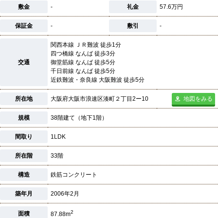
敷金
-
礼金
57.6万円
保証金
-
敷引
-
関西本線 ＪＲ難波 徒歩1分
四つ橋線 なんば 徒歩3分
交通
御堂筋線 なんば 徒歩5分
千日前線 なんば 徒歩5分
近鉄難波・奈良線 大阪難波 徒歩5分
所在地
大阪府大阪市浪速区湊町２丁目2ー10
地図をみる
規模
38階建て（地下1階）
間取り
1LDK
所在階
33階
構造
鉄筋コンクリート
築年月
2006年2月
2
面積
87.88m