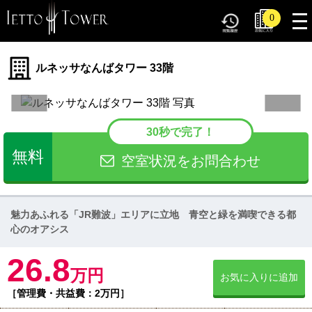
tog
0
nav
ルネッサなんばタワー 33階
30秒で完了！
無料
空室状況をお問合わせ
魅力あふれる「JR難波」エリアに立地 青空と緑を満喫できる都
心のオアシス
26.8
万円
お気に入りに追加
［管理費・共益費：2万円］