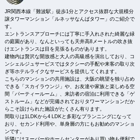
JR関西本線「難波駅」徒歩1分とアクセス抜群な大規模分
譲タワーマンション「ルネッサなんばタワー」のご紹介で
す。
エントランスアプローチには丁寧に手入れされた綺麗な緑
の庭園があり、なんといっても天井高8メートルの吹き抜
けエントランスは目を見張るものがあります。
建物内は贅沢な開放感と大人の高級感を演出しており、コ
ンシェルジュサービスではタクシーの手配や来客の取り次
ぎ等ホテルライクなサービスを提供してくれます。
こちらのマンションの共用施設は、大阪の眺望を独り占め
できる「スカイラウンジ」や、お友達や家族と楽しめる空
間「パーティールーム」、来訪者の宿泊に利用できる「ゲ
ストルーム」などが完備されておりタワーマンションだか
らこそ設けられた施設がたくさん有ります。
間取りは1LDKから4 LDKと多彩なプランニングになって
おり、セカンド利用や、単身層の方にもお勧めのマンショ
ンです。
近隣にはスーパーやホームセンターがあり買い物も便利で