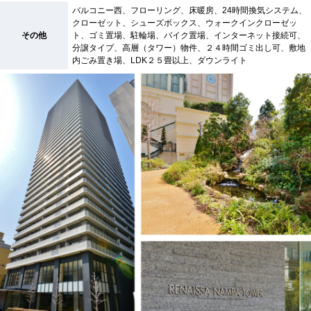
バルコニー西、フローリング、床暖房、24時間換気システム、
クローゼット、シューズボックス、ウォークインクローゼッ
その他
ト、ゴミ置場、駐輪場、バイク置場、インターネット接続可、
分譲タイプ、高層（タワー）物件、２４時間ゴミ出し可、敷地
内ごみ置き場、LDK２５畳以上、ダウンライト