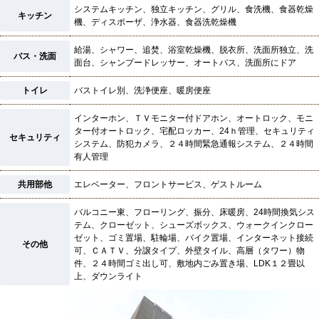
システムキッチン、独立キッチン、グリル、食洗機、食器乾燥
キッチン
機、ディスポーザ、浄水器、食器洗乾燥機
給湯、シャワー、追焚、浴室乾燥機、脱衣所、洗面所独立、洗
バス・洗面
面台、シャンプードレッサー、オートバス、洗面所にドア
トイレ
バストイレ別、洗浄便座、暖房便座
インターホン、ＴＶモニター付ドアホン、オートロック、モニ
ター付オートロック、宅配ロッカー、24ｈ管理、セキュリティ
セキュリティ
システム、防犯カメラ、２４時間緊急通報システム、２４時間
有人管理
共用部他
エレベーター、フロントサービス、ゲストルーム
バルコニー東、フローリング、振分、床暖房、24時間換気シス
テム、クローゼット、シューズボックス、ウォークインクロー
ゼット、ゴミ置場、駐輪場、バイク置場、インターネット接続
その他
可、ＣＡＴＶ、分譲タイプ、外壁タイル、高層（タワー）物
件、２４時間ゴミ出し可、敷地内ごみ置き場、LDK１２畳以
上、ダウンライト