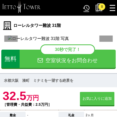
tog
0
nav
ローレルタワー難波 31階
30秒で完了！
無料
空室状況をお問合わせ
水都大阪 湊町 ミナミを一望する絶景を
32.5
万円
お気に入りに追加
［管理費・共益費：2.5万円］
敷金
-
礼金
2ヶ月