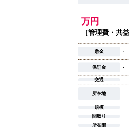
万円
［管理費・共
敷金
-
保証金
-
交通
所在地
規模
間取り
所在階