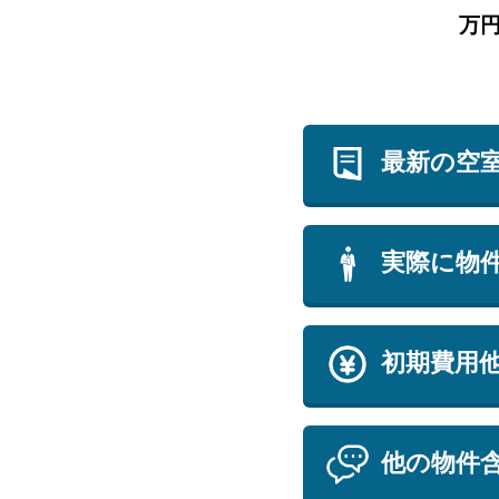
万
最新の空
実際に物
初期費用
他の物件