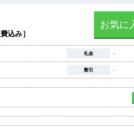
お気に
益費込み］
礼金
-
敷引
-