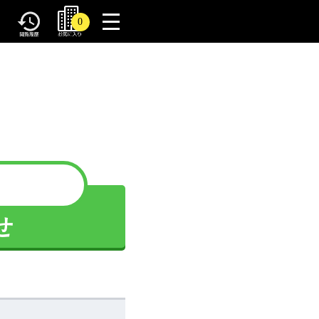
toggle
0
navigation
せ