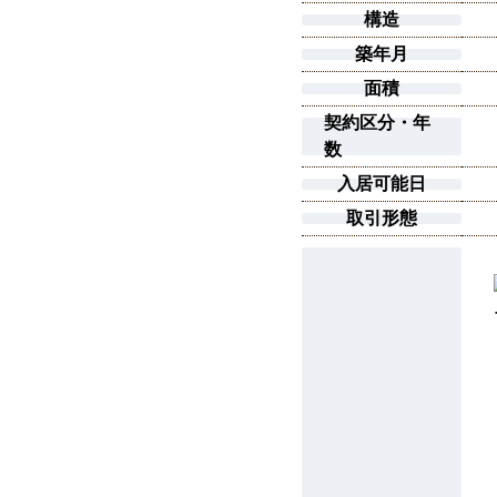
構造
築年月
面積
契約区分・年
数
入居可能日
取引形態