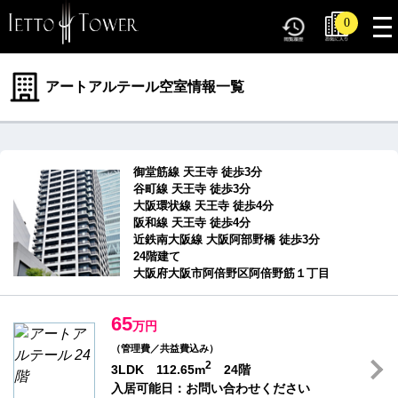
tog
0
nav
アートアルテール空室情報一覧
御堂筋線 天王寺 徒歩3分
谷町線 天王寺 徒歩3分
大阪環状線 天王寺 徒歩4分
阪和線 天王寺 徒歩4分
近鉄南大阪線 大阪阿部野橋 徒歩3分
24階建て
大阪府大阪市阿倍野区阿倍野筋１丁目
65
万円
（管理費／共益費込み）
2
3LDK 112.65m
24階
入居可能日：お問い合わせください