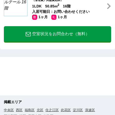
2
1LDK 50.85m
16階
入居可能日：お問い合わせください
1ヶ月
1ヶ月
敷
礼
空室状況をお問合わせ（無料）
掲載エリア
中央区
西区
福島区
北区
住之江区
此花区
淀川区
浪速区