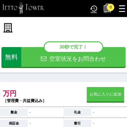
tog
0
nav
30秒で完了！
無料
空室状況をお問合わせ
万円
お気に入りに追加
［管理費・共益費込み］
敷金
-
礼金
-
保証金
-
敷引
-