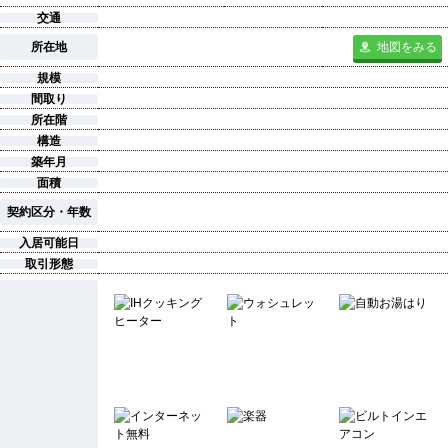
交通
所在地
地図をみる
規模
間取り
所在階
構造
築年月
面積
契約区分・年数
入居可能日
取引形態