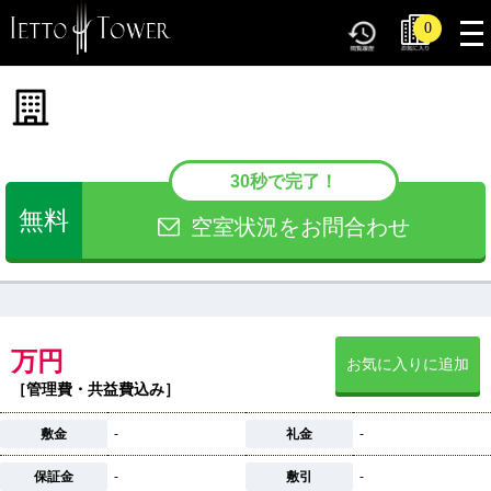
tog
0
nav
30秒で完了！
無料
空室状況をお問合わせ
万円
お気に入りに追加
［管理費・共益費込み］
敷金
-
礼金
-
保証金
-
敷引
-