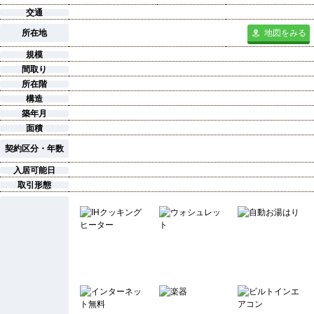
交通
所在地
地図をみる
規模
間取り
所在階
構造
築年月
面積
契約区分・年数
入居可能日
取引形態