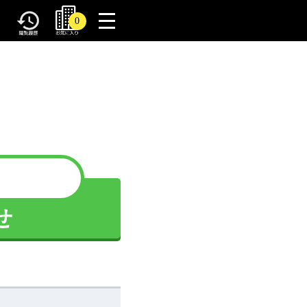
toggle
0
navigation
せ