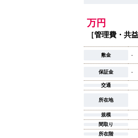
万円
［管理費・共
敷金
-
保証金
-
交通
所在地
規模
間取り
所在階