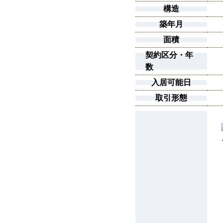
構造
築年月
面積
契約区分・年
数
入居可能日
取引形態