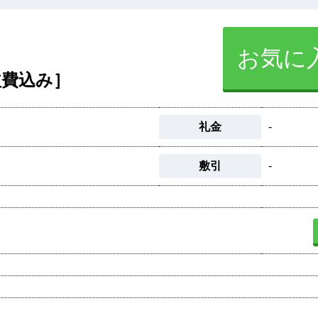
お気に
益費込み］
礼金
-
敷引
-