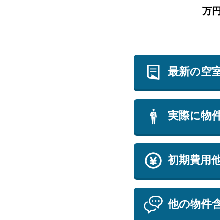
万
最新の空
実際に物
初期費用
他の物件