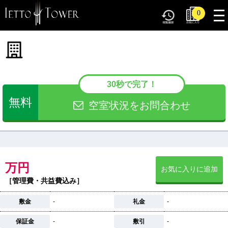
tog
0
nav
30秒で完了！
無料
空室状況をお問合わせ
万円
お気に入りに追加
［管理費・共益費込み］
敷金
-
礼金
-
保証金
-
敷引
-