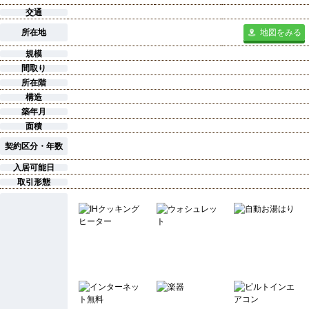
交通
所在地
地図をみる
規模
間取り
所在階
構造
築年月
面積
契約区分・年数
入居可能日
取引形態