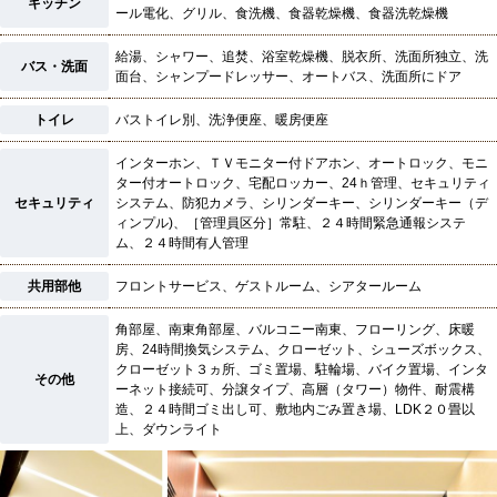
キッチン
ール電化、グリル、食洗機、食器乾燥機、食器洗乾燥機
給湯、シャワー、追焚、浴室乾燥機、脱衣所、洗面所独立、洗
バス・洗面
面台、シャンプードレッサー、オートバス、洗面所にドア
トイレ
バストイレ別、洗浄便座、暖房便座
インターホン、ＴＶモニター付ドアホン、オートロック、モニ
ター付オートロック、宅配ロッカー、24ｈ管理、セキュリティ
セキュリティ
システム、防犯カメラ、シリンダーキー、シリンダーキー（デ
ィンプル)、［管理員区分］常駐、２４時間緊急通報システ
ム、２４時間有人管理
共用部他
フロントサービス、ゲストルーム、シアタールーム
角部屋、南東角部屋、バルコニー南東、フローリング、床暖
房、24時間換気システム、クローゼット、シューズボックス、
クローゼット３ヵ所、ゴミ置場、駐輪場、バイク置場、インタ
その他
ーネット接続可、分譲タイプ、高層（タワー）物件、耐震構
造、２４時間ゴミ出し可、敷地内ごみ置き場、LDK２０畳以
上、ダウンライト