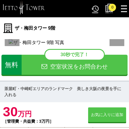
tog
0
nav
ザ・梅田タワー 9階
30秒で完了！
無料
空室状況をお問合わせ
茶屋町・中崎町エリアのランドマーク 美しき大阪の夜景を手に
入れる
30
万円
お気に入りに追加
［管理費・共益費：3万円］