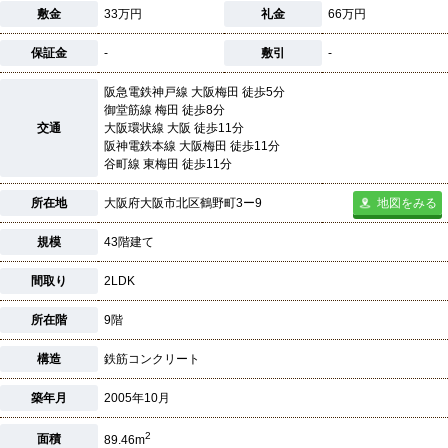
敷金
33万円
礼金
66万円
保証金
-
敷引
-
阪急電鉄神戸線 大阪梅田 徒歩5分
御堂筋線 梅田 徒歩8分
交通
大阪環状線 大阪 徒歩11分
阪神電鉄本線 大阪梅田 徒歩11分
谷町線 東梅田 徒歩11分
所在地
大阪府大阪市北区鶴野町3ー9
地図をみる
規模
43階建て
間取り
2LDK
所在階
9階
構造
鉄筋コンクリート
築年月
2005年10月
2
面積
89.46m