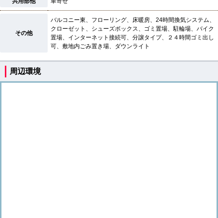
共用部他
車寄せ
バルコニー東、フローリング、床暖房、24時間換気システム、
クローゼット、シューズボックス、ゴミ置場、駐輪場、バイク
その他
置場、インターネット接続可、分譲タイプ、２４時間ゴミ出し
可、敷地内ごみ置き場、ダウンライト
周辺環境