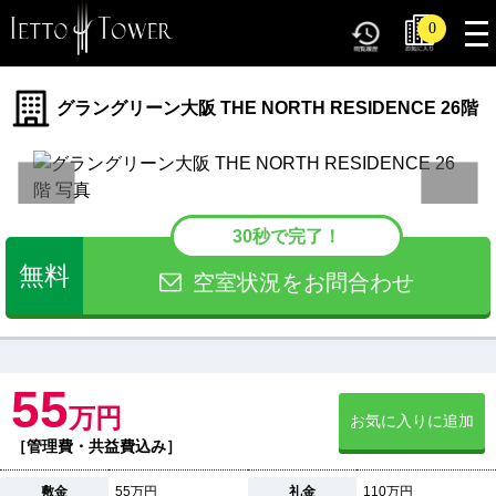
tog
0
nav
グラングリーン大阪 THE NORTH RESIDENCE 26階
30秒で完了！
無料
空室状況をお問合わせ
55
万円
お気に入りに追加
［管理費・共益費込み］
敷金
55万円
礼金
110万円