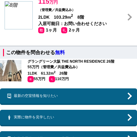
115
万円
（管理費／共益費込み）
2
2LDK 103.29m
8階
入居可能日：お問い合わせください
1ヶ月
2ヶ月
敷
礼
この物件を問合わせる
無料
グラングリーン大阪 THE NORTH RESIDENCE 26階
55万円（管理費／共益費込み）
2
1LDK 61.32m
26階
55万円
110万円
敷
礼
最新の空室情報を知りたい
実際に物件を見学したい