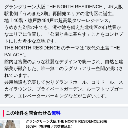
グラングリーン大阪 THE NORTH RESIDENCE 、JR大阪
駅北側「うめきた2期」再開発エリアの北街区に誕生。
地上46階・総戸数484戸の超高級タワーレジデンス。
うめきた2期の中でも、滝や池を備えた北街区の自然豊か
なエリアに位置し、「公園と共に暮らす」ことをコンセプ
トにした希少な立地です。
THE NORTH RESIDENCE のテーマは “次代の王宮 THE
PALACE”。
館内は宮殿のような壮麗なデザインで統一され、自然と建
築美が融合した、唯一無二のラグジュアリー空間が演出さ
れています。
共用施設も充実しておりグランドホール、コリドール、ス
カイラウンジ、プライベートガーデン、ルーフトップガー
デン、エレベーターパーキングなどがございます。
この物件を問合わせる
無料
グラングリーン大阪 THE NORTH RESIDENCE 26階
55万円（管理費／共益費込み）