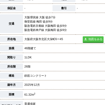
保証金
-
敷引
-
大阪環状線 大阪 徒歩7分
御堂筋線 梅田 徒歩9分
交通
阪急電鉄京都線 大阪梅田 徒歩9分
阪急電鉄神戸線 大阪梅田 徒歩9分
所在地
大阪府大阪市北区大深町6ー45
地図をみる
規模
46階建て
間取り
1LDK
所在階
26階
構造
鉄筋コンクリート
築年月
2025年12月
2
面積
61.32m
普通借家