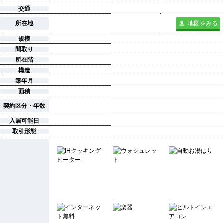
交通
所在地
地図をみる
規模
間取り
所在階
構造
築年月
面積
契約区分・年数
入居可能日
取引形態