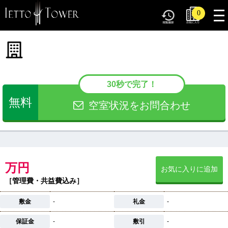
tog
0
nav
30秒で完了！
無料
空室状況をお問合わせ
万円
お気に入りに追加
［管理費・共益費込み］
敷金
-
礼金
-
保証金
-
敷引
-