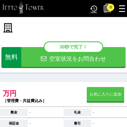
tog
0
nav
30秒で完了！
無料
空室状況をお問合わせ
万円
お気に入りに追加
［管理費・共益費込み］
敷金
-
礼金
-
保証金
-
敷引
-