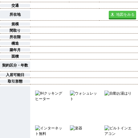
交通
所在地
地図をみる
規模
間取り
所在階
構造
築年月
面積
契約区分・年数
入居可能日
取引形態