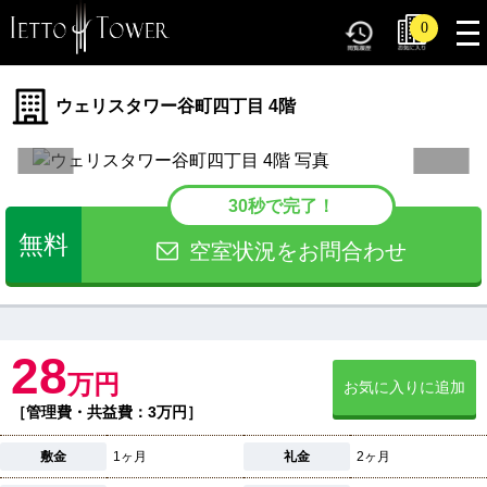
tog
0
nav
ウェリスタワー谷町四丁目 4階
30秒で完了！
無料
空室状況をお問合わせ
28
万円
お気に入りに追加
［管理費・共益費：3万円］
敷金
1ヶ月
礼金
2ヶ月