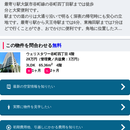
最寄り駅大阪市谷町線の谷町四丁目駅までは徒歩
分と大変便利です。
駅までの道のりは大通り沿いで明るく深夜の帰宅時にも安心の立
地です。最寄り駅から天王寺駅までは6分、東梅田駅までは7分ほ
どで行くことができ、おでかけに便利です。角地に位置したスタ
イリッシュな佇まいです。マンションの敷地内には吹き抜けある
のラウンジとや、テレワークも可能なオーナーズサロンが用意さ
この物件を問合わせる
無料
れています。ほかにも駐車場、駐輪場、バイク置き場、防災倉
庫、宅配ボックスなど便利な設備が備わっています。
ウェリスタワー谷町四丁目 4階
28万円（管理費／共益費：3万円）
2
3LDK 65.36m
4階
1ヶ月
2ヶ月
敷
礼
最新の空室情報を知りたい
実際に物件を見学したい
初期費用他、引越しにかかる費用を知りたい