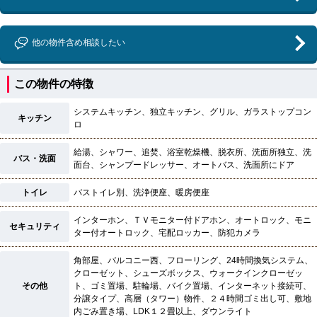
他の物件含め相談したい
この物件の特徴
システムキッチン、独立キッチン、グリル、ガラストップコン
キッチン
ロ
給湯、シャワー、追焚、浴室乾燥機、脱衣所、洗面所独立、洗
バス・洗面
面台、シャンプードレッサー、オートバス、洗面所にドア
トイレ
バストイレ別、洗浄便座、暖房便座
インターホン、ＴＶモニター付ドアホン、オートロック、モニ
セキュリティ
ター付オートロック、宅配ロッカー、防犯カメラ
角部屋、バルコニー西、フローリング、24時間換気システム、
クローゼット、シューズボックス、ウォークインクローゼッ
その他
ト、ゴミ置場、駐輪場、バイク置場、インターネット接続可、
分譲タイプ、高層（タワー）物件、２４時間ゴミ出し可、敷地
内ごみ置き場、LDK１２畳以上、ダウンライト