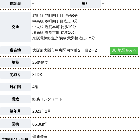
保証金
-
敷引
-
谷町線 谷町四丁目 徒歩8分
中央線 谷町四丁目 徒歩8分
交通
中央線 堺筋本町 徒歩10分
堺筋線 堺筋本町 徒歩10分
京阪電気鉄道京阪線 天満橋 徒歩15分
所在地
大阪府大阪市中央区内本町２丁目2ー2
地図をみる
規模
25階建て
間取り
3LDK
所在階
4階
構造
鉄筋コンクリート
築年月
2023年2月
2
面積
65.36m
普通借家
契約区分・年数