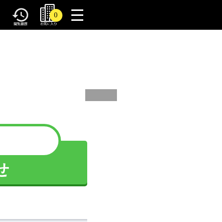
toggle
0
navigation
せ