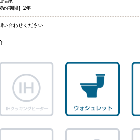
通借家
契約期間］2年
問い合わせください
介