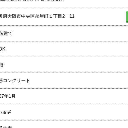
阪府大阪市中央区糸屋町１丁目2ー11
0階建て
DK
5階
筋コンクリート
07年1月
2
.74m