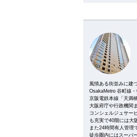
風情ある街並みに建つ
OsakaMetro 
京阪電鉄本線
「天満
大阪府庁や行政機関
コンシェルジュサー
も充実で40階には
また24時間有人管
徒歩圏内にはスーパ