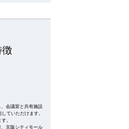
特徴
」
ス、会議室と共有施設
能していただけます。
ます。
設、
京阪シティモール