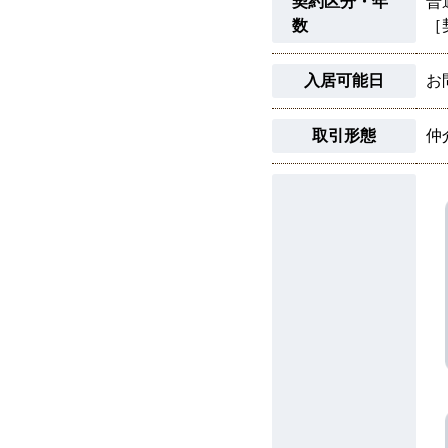
契約区分・年
普
数
［
入居可能日
お
取引形態
仲