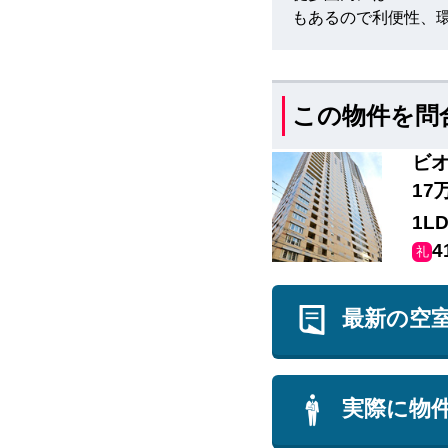
もあるので利便性、
この物件を問
ビオ
17
1L
4
礼
最新の空
実際に物