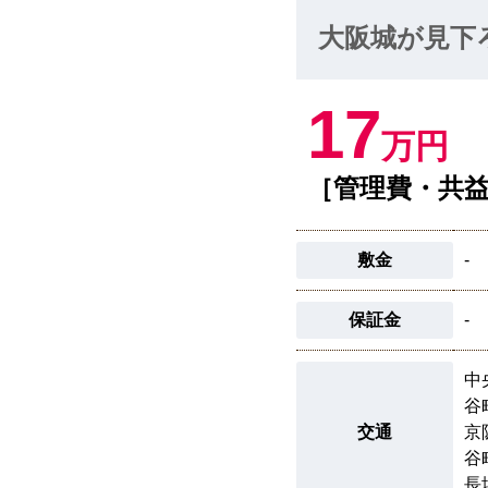
大阪城が見下
17
万円
［管理費・共益
敷金
-
保証金
-
中
谷
交通
京
谷
長