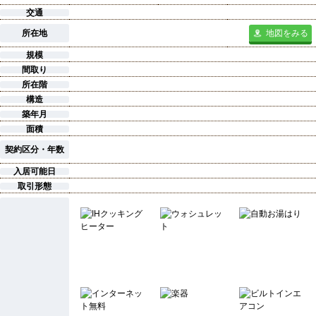
交通
所在地
地図をみる
規模
間取り
所在階
構造
築年月
面積
契約区分・年数
入居可能日
取引形態