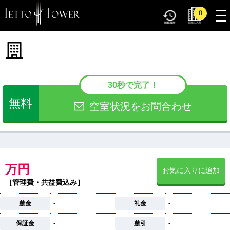
tog
0
nav
30秒で完了！
無料
空室状況をお問合わせ
万円
お気に入りに追加
［管理費・共益費込み］
敷金
-
礼金
-
保証金
-
敷引
-