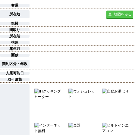
交通
所在地
地図をみる
規模
間取り
所在階
構造
築年月
面積
契約区分・年数
入居可能日
取引形態