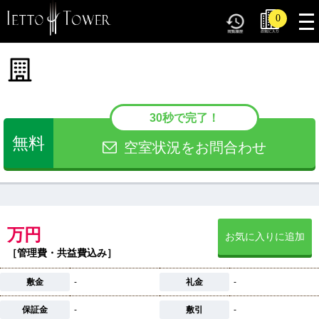
tog
0
nav
30秒で完了！
無料
空室状況をお問合わせ
万円
お気に入りに追加
［管理費・共益費込み］
敷金
-
礼金
-
保証金
-
敷引
-