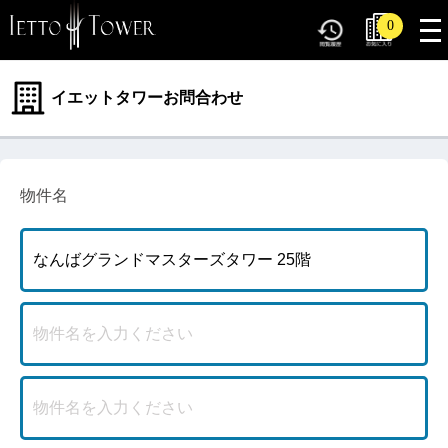
tog
0
nav
イエットタワーお問合わせ
物件名