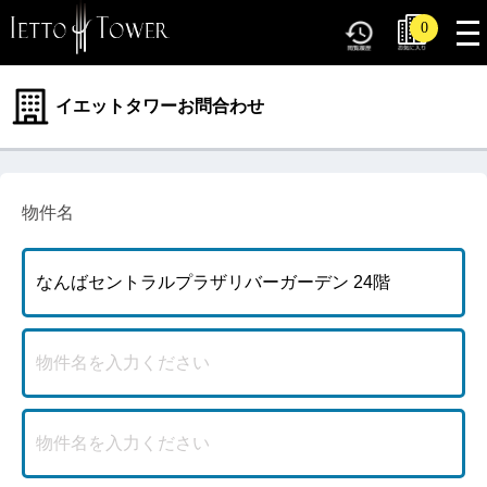
tog
0
nav
イエットタワーお問合わせ
物件名