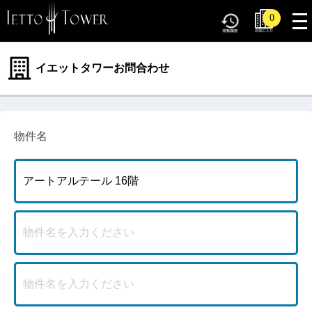
tog
0
nav
イエットタワーお問合わせ
物件名