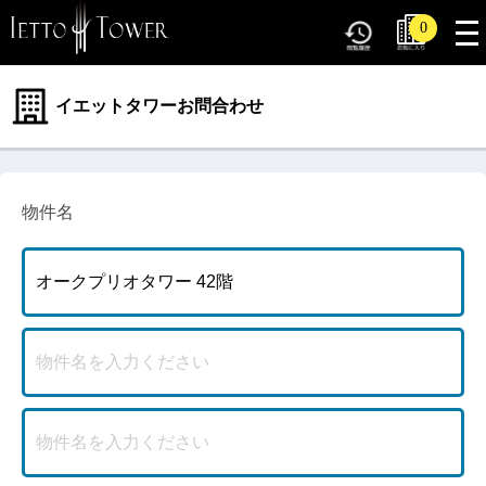
tog
0
nav
イエットタワーお問合わせ
物件名