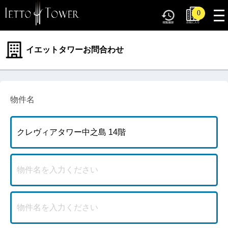
tog
0
nav
イエットタワーお問合わせ
物件名