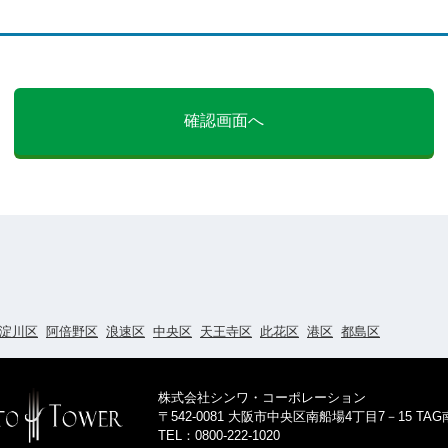
確認画面へ
淀川区
阿倍野区
浪速区
中央区
天王寺区
此花区
港区
都島区
株式会社シンワ・コーポレーション
〒542-0081 大阪市中央区南船場4丁目7－15 TA
TEL：0800-222-1020