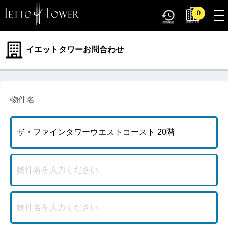
tog
0
nav
イエットタワーお問合わせ
物件名