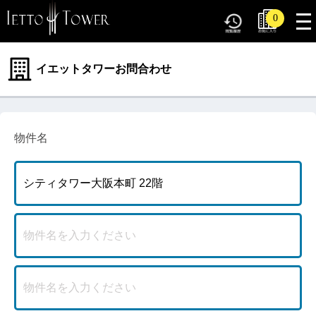
tog
0
nav
イエットタワーお問合わせ
物件名