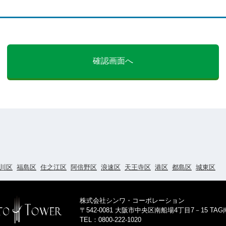
確認画面へ
川区
福島区
住之江区
阿倍野区
浪速区
天王寺区
港区
都島区
城東区
株式会社シンワ・コーポレーション
〒542-0081 大阪市中央区南船場4丁目7－15 TA
TEL：0800-222-1020