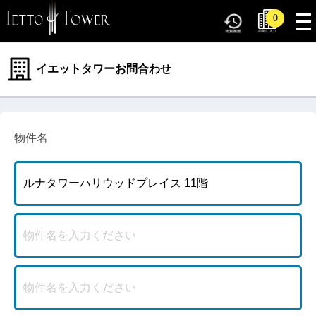
tog
0
nav
イエットタワーお問合わせ
物件名