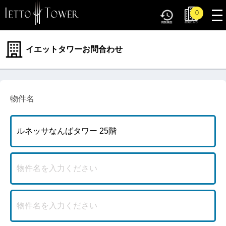
tog
0
nav
イエットタワーお問合わせ
物件名