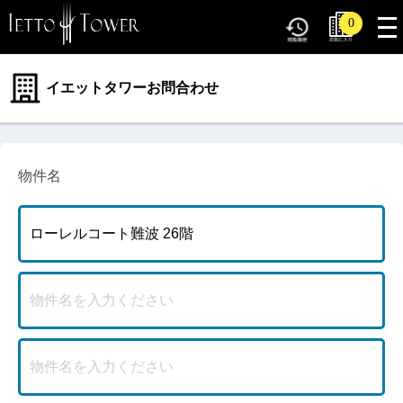
tog
0
nav
イエットタワーお問合わせ
物件名