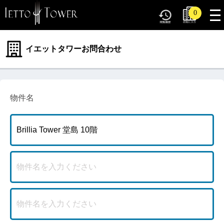
tog
0
nav
イエットタワーお問合わせ
物件名