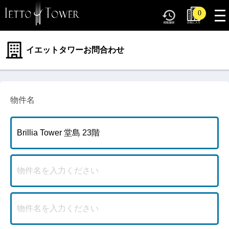
tog
0
nav
イエットタワーお問合わせ
物件名