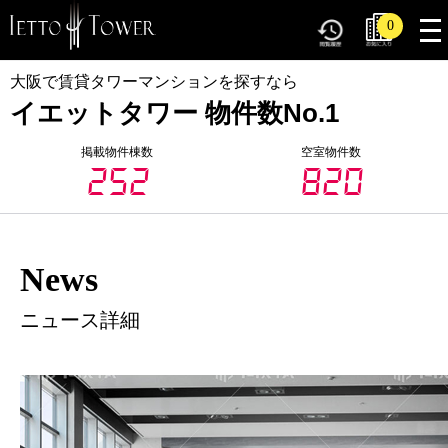
tog
0
nav
大阪で賃貸タワーマンションを探すなら
イエットタワー 物件数No.1
掲載物件棟数
空室物件数
252
820
News
ニュース詳細