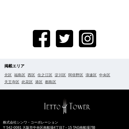
掲載エリア
北区
福島区
西区
住之江区
淀川区
阿倍野区
浪速区
中央区
天王寺区
此花区
港区
都島区
株式会社シンワ・コーポレーション
〒542-0081 大阪市中央区南船場4丁目7－15 TAG南船場7階