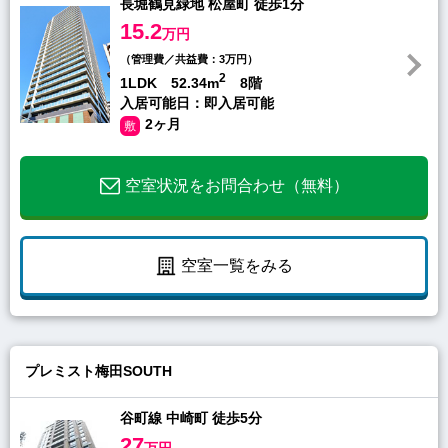
長堀鶴見緑地 松屋町 徒歩1分
15.2
万円
（管理費／共益費：3万円）
2
1LDK 52.34m
8階
入居可能日：即入居可能
2ヶ月
敷
空室状況をお問合わせ（無料）
空室一覧をみる
プレミスト梅田SOUTH
谷町線 中崎町 徒歩5分
27
万円