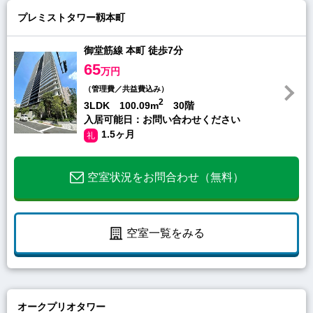
プレミストタワー靱本町
御堂筋線 本町 徒歩7分
65
万円
（管理費／共益費込み）
2
3LDK 100.09m
30階
入居可能日：お問い合わせください
1.5ヶ月
礼
空室状況をお問合わせ（無料）
空室一覧をみる
オークプリオタワー