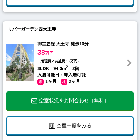
リバーガーデン四天王寺
御堂筋線 天王寺 徒歩10分
38
万円
（管理費／共益費：2万円）
2
3LDK 94.3m
2階
入居可能日：即入居可能
1ヶ月
2ヶ月
敷
礼
空室状況をお問合わせ（無料）
空室一覧をみる