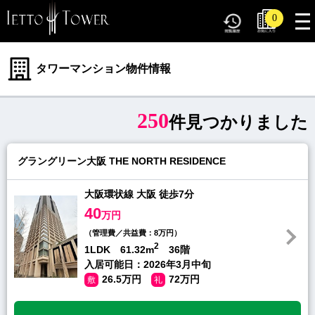
tog
0
nav
タワーマンション物件情報
250
件見つかりました
グラングリーン大阪 THE NORTH RESIDENCE
大阪環状線 大阪 徒歩7分
40
万円
（管理費／共益費：8万円）
2
1LDK 61.32m
36階
入居可能日：2026年3月中旬
26.5万円
72万円
敷
礼