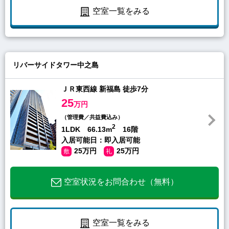
空室一覧をみる
リバーサイドタワー中之島
ＪＲ東西線 新福島 徒歩7分
25
万円
（管理費／共益費込み）
2
1LDK 66.13m
16階
入居可能日：即入居可能
25万円
25万円
敷
礼
空室状況をお問合わせ（無料）
空室一覧をみる