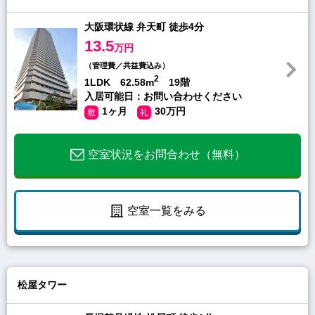
大阪環状線 弁天町 徒歩4分
13.5
万円
（管理費／共益費込み）
2
1LDK 62.58m
19階
入居可能日：お問い合わせください
1ヶ月
30万円
敷
礼
空室状況をお問合わせ（無料）
空室一覧をみる
松屋タワー