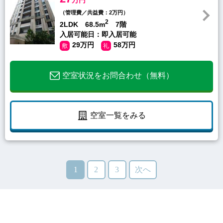
（管理費／共益費：2万円）
2
2LDK 68.5m
7階
入居可能日：即入居可能
29万円
58万円
敷
礼
空室状況をお問合わせ（無料）
空室一覧をみる
1
2
3
次へ