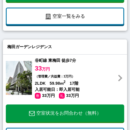
空室一覧をみる
梅田ガーデンレジデンス
谷町線 東梅田 徒歩7分
33
万円
（管理費／共益費：3万円）
2
2LDK 59.98m
17階
入居可能日：即入居可能
33万円
33万円
敷
礼
空室状況をお問合わせ（無料）