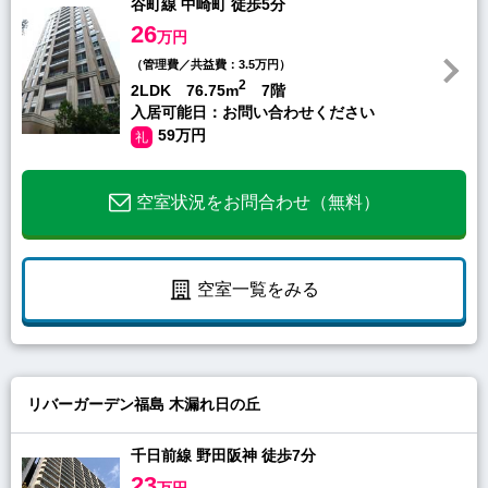
谷町線 中崎町 徒歩5分
26
万円
（管理費／共益費：3.5万円）
2
2LDK 76.75m
7階
入居可能日：お問い合わせください
59万円
礼
空室状況をお問合わせ（無料）
空室一覧をみる
リバーガーデン福島 木漏れ日の丘
千日前線 野田阪神 徒歩7分
23
万円