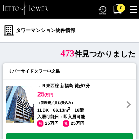
tog
0
nav
タワーマンション物件情報
473
件見つかりました
リバーサイドタワー中之島
ＪＲ東西線 新福島 徒歩7分
25
万円
（管理費／共益費込み）
2
1LDK 66.13m
16階
入居可能日：即入居可能
25万円
25万円
敷
礼