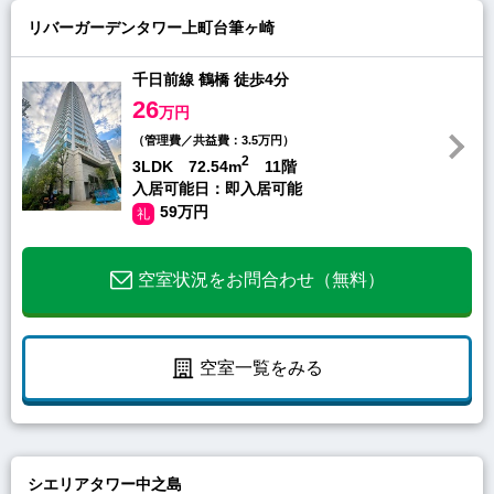
リバーガーデンタワー上町台筆ヶ崎
千日前線 鶴橋 徒歩4分
26
万円
（管理費／共益費：3.5万円）
2
3LDK 72.54m
11階
入居可能日：即入居可能
59万円
礼
空室状況をお問合わせ（無料）
空室一覧をみる
シエリアタワー中之島