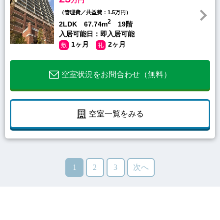
（管理費／共益費：1.5万円）
2
2LDK 67.74m
19階
入居可能日：即入居可能
1ヶ月
2ヶ月
敷
礼
空室状況をお問合わせ（無料）
空室一覧をみる
1
2
3
次へ