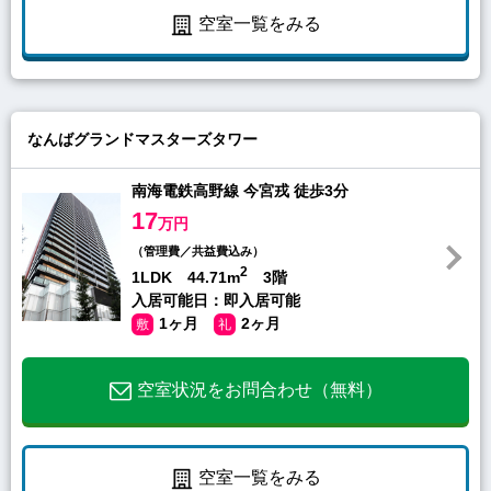
空室一覧をみる
なんばグランドマスターズタワー
南海電鉄高野線 今宮戎 徒歩3分
17
万円
（管理費／共益費込み）
2
1LDK 44.71m
3階
入居可能日：即入居可能
1ヶ月
2ヶ月
敷
礼
空室状況をお問合わせ（無料）
空室一覧をみる