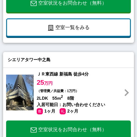
空室状況をお問合わせ（無料）
空室一覧をみる
シエリアタワー中之島
ＪＲ東西線 新福島 徒歩4分
25
万円
（管理費／共益費：1万円）
2
2LDK 55m
8階
入居可能日：お問い合わせください
1ヶ月
2ヶ月
敷
礼
空室状況をお問合わせ（無料）