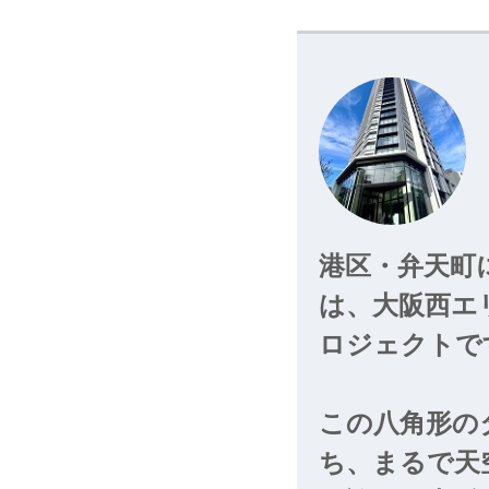
港区・弁天町
は、大阪西エ
ロジェクトで
目を浴びてお
なるテーマパ
この八角形の
躍動感ある名
ち、まるで天