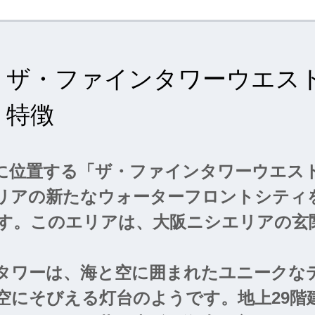
ザ・ファインタワーウエス
特徴
に位置する「ザ・ファインタワーウエス
リアの新たなウォーターフロントシティ
す。このエリアは、大阪ニシエリアの玄
り、摩天楼が林立する大阪都心と調和し
ークが隣接しています。さらに、このタ
タワーは、海と空に囲まれたユニークな
所である舞洲、夢洲、咲洲などを一望で
空にそびえる灯台のようです。地上29階