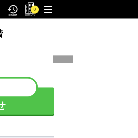
toggle
0
navigation
階
せ