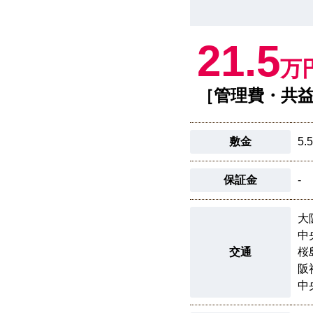
21.5
万
［管理費・共益
敷金
5.
保証金
-
大
中
交通
桜
阪
中