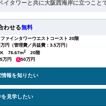
ベイタワーと共に大阪西海岸に立つこと
ートとしての存在感を示します。新たな
海岸に誇りをもたらすことでしょう。
合わせる
無料
ファインタワーウエストコースト 20階
.5万円（管理費／共益費：3.5万円）
2
DK 76.67m
20階
5.5万円
50万円
礼
室情報を知りたい
件を見学したい