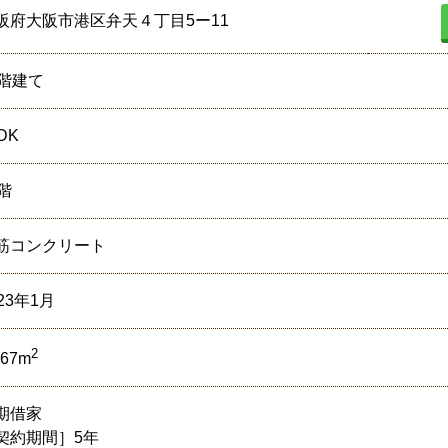
阪府大阪市港区弁天４丁目5ー11
9階建て
DK
0階
筋コンクリート
23年1月
2
.67m
期借家
契約期間］5年