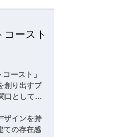
トコースト
トコースト」
を創り出すプ
関口として注
、大阪の象徴と
ワーは大阪の
デザインを持
きる位置に立地
建ての存在感