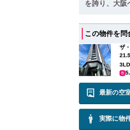
しています。
を誇り、大阪
アに立派なゲ
て、大阪の西
この物件を問
ザ・
21
3L
敷
最新の空
実際に物