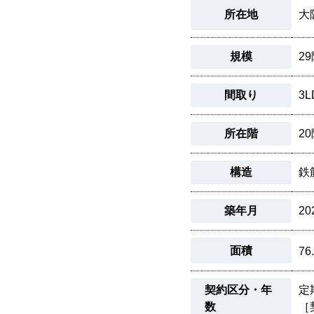
所在地
大
規模
2
間取り
3L
所在階
2
構造
鉄
築年月
20
面積
76
契約区分・年
定
数
［