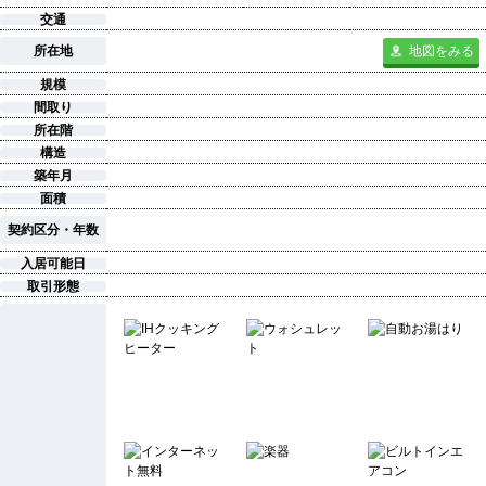
交通
所在地
地図をみる
規模
間取り
所在階
構造
築年月
面積
契約区分・年数
入居可能日
取引形態