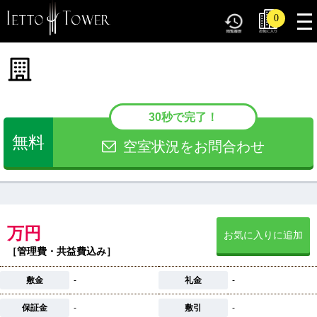
tog
0
nav
30秒で完了！
無料
空室状況をお問合わせ
万円
お気に入りに追加
［管理費・共益費込み］
敷金
-
礼金
-
保証金
-
敷引
-