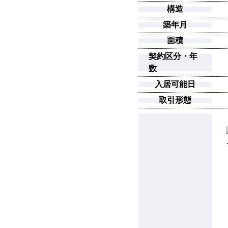
構造
築年月
面積
契約区分・年
数
入居可能日
取引形態