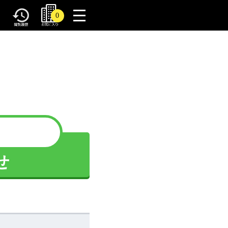
toggle
0
navigation
せ