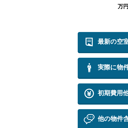
万
最新の空
実際に物
初期費用
他の物件