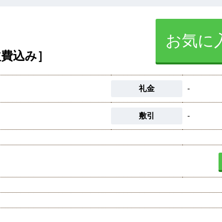
お気に
益費込み］
礼金
-
敷引
-