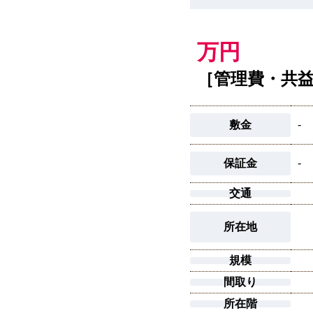
万円
［管理費・共
敷金
-
保証金
-
交通
所在地
規模
間取り
所在階