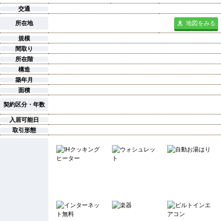
交通
所在地
地図をみる
規模
間取り
所在階
構造
築年月
面積
契約区分・年数
入居可能日
取引形態