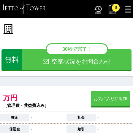
tog
0
nav
30秒で完了！
無料
空室状況をお問合わせ
万円
お気に入りに追加
［管理費・共益費込み］
敷金
-
礼金
-
保証金
-
敷引
-