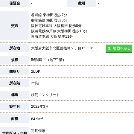
保証金
-
敷引
-
谷町線 東梅田 徒歩7分
御堂筋線 梅田 徒歩8分
交通
阪神電鉄本線 大阪梅田 徒歩8分
阪急電鉄神戸線 大阪梅田 徒歩10分
東海道本線 大阪 徒歩11分
所在地
大阪府大阪市北区曾根崎２丁目15ー16
地図をみる
規模
56階建て（地下1階）
間取り
2LDK
所在階
25階
構造
鉄筋コンクリート
築年月
2022年3月
2
面積
64.9m
定期借家
契約区分・年数