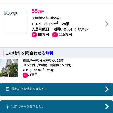
55
万円
（管理費／共益費込み）
2
1LDK 80.69m
28階
入居可能日：お問い合わせください
55万円
110万円
敷
礼
この物件を問合わせる
無料
梅田ガーデンレジデンス 25階
30.5万円（管理費／共益費：5万円）
2
2LDK 64.9m
25階
71万円
礼
最新の空室情報を知りたい
実際に物件を見学したい