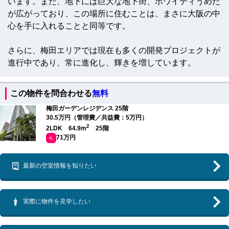
います。また、地下には巨大な地下街、ホワイティうめだ
が広がっており、この場所に住むことは、まさに大阪の中
心を手に入れることと同等です。
さらに、梅田エリアでは現在も多くの開発プロジェクトが
進行中であり、常に進化し、輝きを増しています。
この物件を問合わせる
無料
梅田ガーデンレジデンス 25階
30.5万円（管理費／共益費：5万円）
2
2LDK 64.9m
25階
71万円
礼
最新の空室情報を知りたい
実際に物件を見学したい