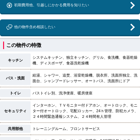
初期費用他、引越しにかかる費用を知りたい
他の物件含め相談したい
この物件の特徴
システムキッチン、独立キッチン、グリル、食洗機、食器乾燥
キッチン
機、ディスポーザ、食器洗乾燥機
給湯、シャワー、追焚、浴室乾燥機、脱衣所、洗面所独立、洗
バス・洗面
面台、シャンプードレッサー、オートバス、洗面所にドア
トイレ
バストイレ別、洗浄便座、暖房便座
インターホン、ＴＶモニター付ドアホン、オートロック、モニ
セキュリティ
ター付オートロック、宅配ロッカー、24ｈ管理、防犯カメラ、
２４時間緊急通報システム、２４時間有人管理
共用部他
トレーニングルーム、フロントサービス