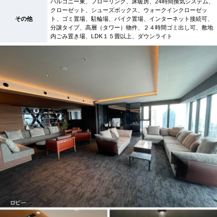
バルコニー東、フローリング、床暖房、24時間換気システム、
クローゼット、シューズボックス、ウォークインクローゼッ
その他
ト、ゴミ置場、駐輪場、バイク置場、インターネット接続可、
分譲タイプ、高層（タワー）物件、２４時間ゴミ出し可、敷地
内ごみ置き場、LDK１５畳以上、ダウンライト