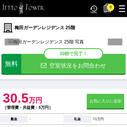
tog
0
nav
梅田ガーデンレジデンス 25階
30秒で完了！
無料
空室状況をお問合わせ
30.5
万円
お気に入りに追加
［管理費・共益費：5万円］
敷金
-
礼金
71万円