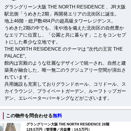
グラングリーン大阪 THE NORTH RESIDENCE 、JR大阪
駅北側「うめきた2期」再開発エリアの北街区に誕生。
地上46階・総戸数484戸の超高級タワーレジデンス。
うめきた2期の中でも、滝や池を備えた北街区の自然豊か
なエリアに位置し、「公園と共に暮らす」ことをコンセプ
トにした希少な立地です。
THE NORTH RESIDENCE のテーマは “次代の王宮 THE
PALACE”。
館内は宮殿のような壮麗なデザインで統一され、自然と建
築美が融合した、唯一無二のラグジュアリー空間が演出さ
れています。
共用施設も充実しておりグランドホール、コリドール、ス
カイラウンジ、プライベートガーデン、ルーフトップガー
デン、エレベーターパーキングなどがございます。
この物件を問合わせる
無料
グラングリーン大阪 THE NORTH RESIDENCE 26階
129.5万円（管理費／共益費：14.5万円）