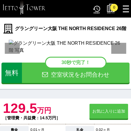
tog
0
nav
グラングリーン大阪 THE NORTH RESIDENCE 26階
30秒で完了！
無料
空室状況をお問合わせ
129.5
万円
お気に入りに追加
［管理費・共益費：14.5万円］
敷金
0.01ヶ月
礼金
0.02ヶ月