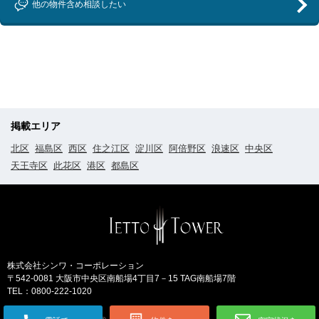
他の物件含め相談したい
掲載エリア
北区
福島区
西区
住之江区
淀川区
阿倍野区
浪速区
中央区
天王寺区
此花区
港区
都島区
株式会社シンワ・コーポレーション
〒542-0081 大阪市中央区南船場4丁目7－15 TAG南船場7階
TEL：0800-222-1020