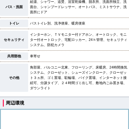
給湯、シャワー、追焚、浴室乾燥機、脱衣所、洗面所独立、洗
バス・洗面
面台、シャンプードレッサー、オートバス、ミストサウナ、洗
面所にドア
トイレ
バストイレ別、洗浄便座、暖房便座
インターホン、ＴＶモニター付ドアホン、オートロック、モニ
セキュリティ
ター付オートロック、宅配ロッカー、24ｈ管理、セキュリティ
システム、防犯カメラ
共用部他
車寄せ
角部屋、バルコニー北東、フローリング、床暖房、24時間換気
システム、クローゼット、シューズインクローク、クローゼッ
その他
ト３ヵ所、ゴミ置場、駐輪場、バイク置場、インターネット接
続可、分譲タイプ、２４時間ゴミ出し可、敷地内ごみ置き場、
ダウンライト
周辺環境