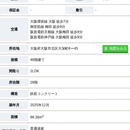
保証金
-
敷引
-
大阪環状線 大阪 徒歩7分
御堂筋線 梅田 徒歩9分
交通
阪急電鉄京都線 大阪梅田 徒歩9分
阪急電鉄神戸線 大阪梅田 徒歩9分
所在地
大阪府大阪市北区大深町6ー45
地図をみる
規模
46階建て
間取り
2LDK
所在階
26階
構造
鉄筋コンクリート
築年月
2025年12月
2
面積
96.36m
普通借家