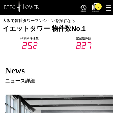
tog
0
nav
大阪で賃貸タワーマンションを探すなら
イエットタワー 物件数No.1
掲載物件棟数
空室物件数
252
827
News
ニュース詳細